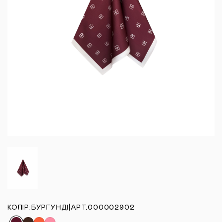
КОЛІР:
БУРГУНДІ
|
АРТ.
000002902