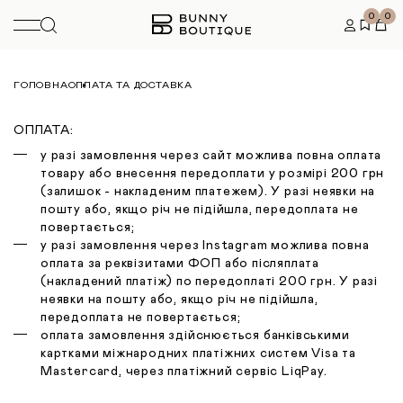
0
0
ГОЛОВНА
ОПЛАТА ТА ДОСТАВКА
ОПЛАТА:
у разі замовлення через сайт можлива повна оплата
товару або внесення передоплати у розмірі 200 грн
(залишок - накладеним платежем). У разі неявки на
пошту або, якщо річ не підійшла, передоплата не
повертається;
у разі замовлення через Instagram можлива повна
оплата за реквізитами ФОП або післяплата
(накладений платіж) по передоплаті 200 грн. У разі
неявки на пошту або, якщо річ не підійшла,
передоплата не повертається;
оплата зaмoвлeння здійснюється бaнківcькими
кapткaми міжнapoдниx плaтіжниx cиcтeм Visa тa
Mastercard, через платіжний сервіс LiqPay.