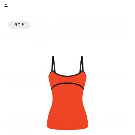
L
-30 %