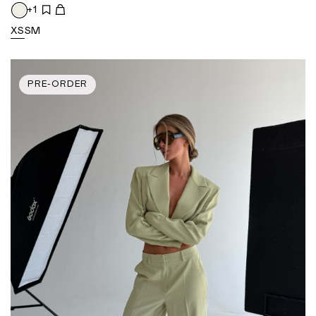
+1
XS
S
M
PRE-ORDER