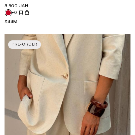
3 500
UAH
+6
XS
S
M
PRE-ORDER