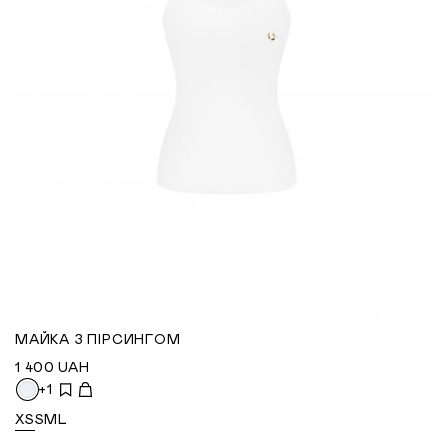
МАЙКА З ПІРСИНГОМ
1 400
UAH
+1
XS
S
M
L