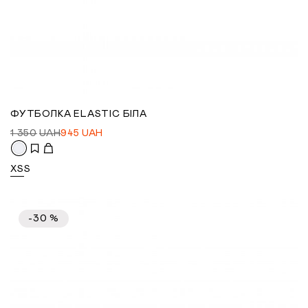
ФУТБОЛКА ELASTIC БІЛА
1 350
UAH
945
UAH
XS
S
-30 %