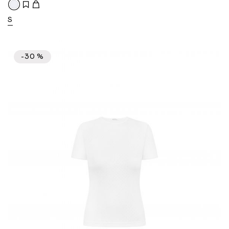
S
-30 %