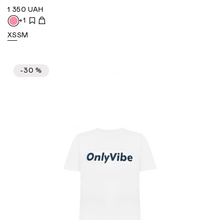
1 350
UAH
+1
XS
S
M
-30 %