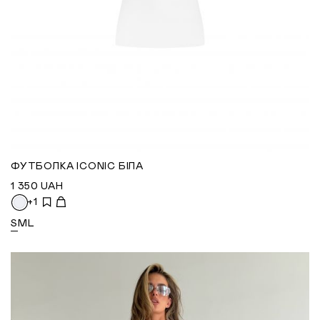
ФУТБОЛКА ICONIC БІЛА
1 350
UAH
+1
S
M
L