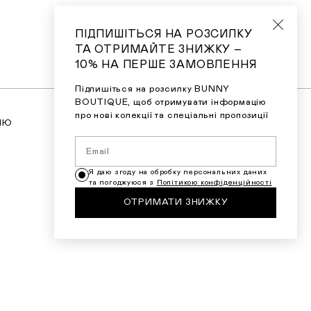
ПІДПИШІТЬСЯ НА РОЗСИЛКУ
ТА ОТРИМАЙТЕ ЗНИЖКУ –
10% НА ПЕРШЕ ЗАМОВЛЕННЯ
Підпишіться на розсилку BUNNY
BOUTIQUE, щоб отримувати інформацію
про нові колекції та спеціальні пропозиції
ІЮ
Я ХОЧУ БУТИ ПЕРШИМ, ХТО
ДІЗНАЄТЬСЯ ПРО НОВІ НАДХОДЖЕННЯ
І ЗНИЖКИ
Я даю згоду на обробку персональних даних
та погоджуюся з
Політикою конфіденційності
ОТРИМАТИ ЗНИЖКУ