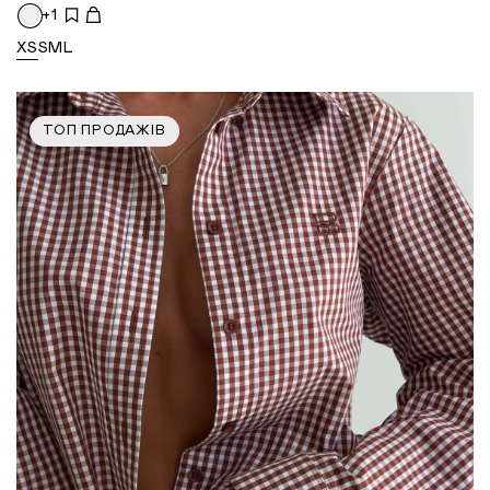
+1
XS
S
M
L
ТОП ПРОДАЖІВ