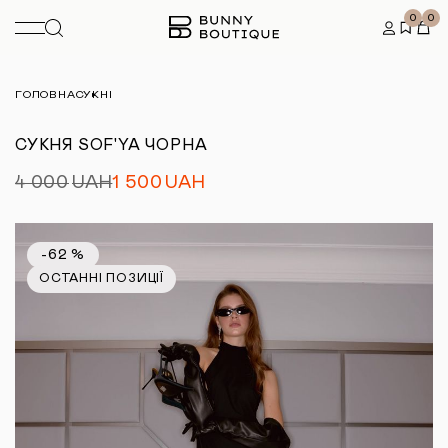
0
0
ГОЛОВНА
СУКНІ
СУКНЯ SOF'YA ЧОРНА
4 000
UAH
1 500
UAH
-62 %
ОСТАННІ ПОЗИЦІЇ